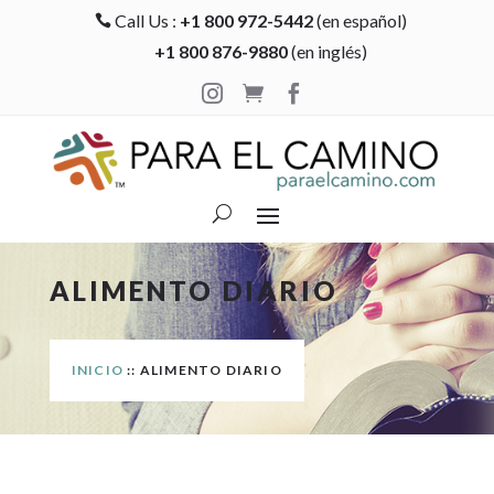
Call Us :
+1 800 972-5442
(en español)

+1 800 876-9880
(en inglés)



ALIMENTO DIARIO
INICIO
:: ALIMENTO DIARIO