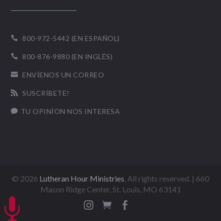
800-972-5442 (EN ESPAÑOL)

800-876-9880 (EN INGLÉS)

ENVÍENOS UN CORREO

SUSCRÍBETE!

TU OPINÍON NOS INTERESA

©
2026
Lutheran Hour Ministries
, All rights reserved. | 660
Mason Ridge Center, St. Louis, MO 63141



