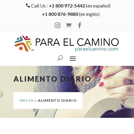
Call Us :
+1 800 972-5442
(en español)

+1 800 876-9880
(en inglés)



ALIMENTO DIARIO
INICIO
:: ALIMENTO DIARIO