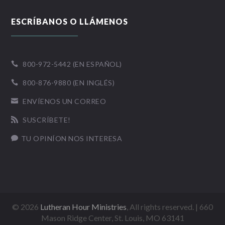
ESCRÍBANOS O LLÁMENOS
800-972-5442 (EN ESPAÑOL)

800-876-9880 (EN INGLÉS)

ENVÍENOS UN CORREO

SUSCRÍBETE!

TU OPINÍON NOS INTERESA

©
2026
Lutheran Hour Ministries
, All rights reserved. | 660
Mason Ridge Center, St. Louis, MO 63141