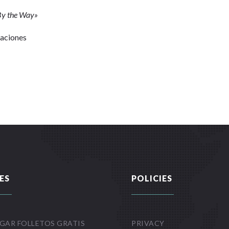
«By the Way»
Naciones
ES
POLICIES
GAR FOLLETOS GRATIS
PRIVACY