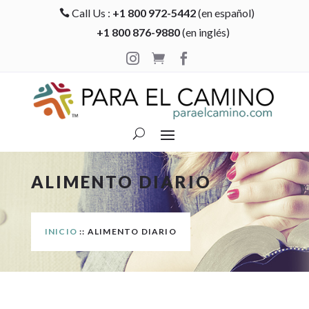
Call Us :
+1 800 972-5442
(en español)

+1 800 876-9880
(en inglés)



ALIMENTO DIARIO
INICIO
:: ALIMENTO DIARIO