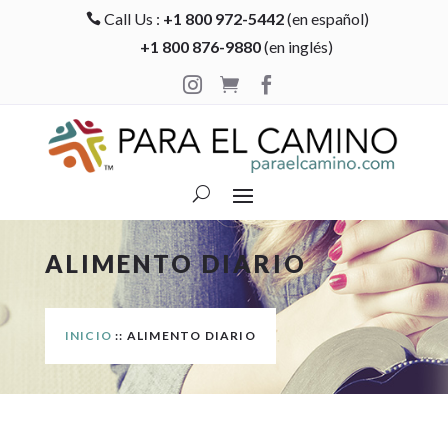
Call Us :
+1 800 972-5442
(en español)

+1 800 876-9880
(en inglés)



ALIMENTO DIARIO
INICIO
:: ALIMENTO DIARIO