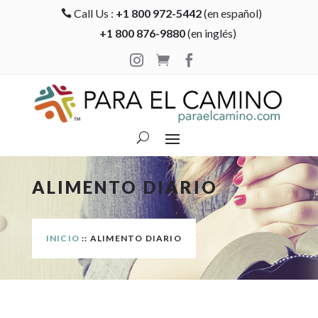
Call Us :
+1 800 972-5442
(en español)

+1 800 876-9880
(en inglés)



ALIMENTO DIARIO
INICIO
:: ALIMENTO DIARIO