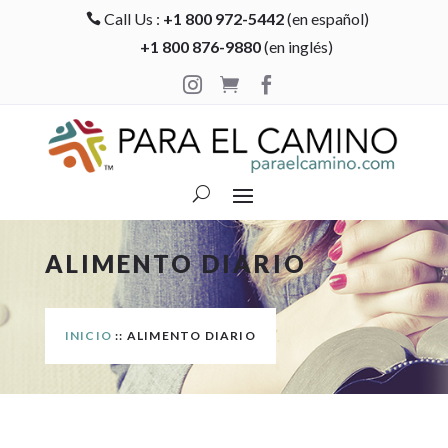
Call Us :
+1 800 972-5442
(en español)

+1 800 876-9880
(en inglés)



ALIMENTO DIARIO
INICIO
:: ALIMENTO DIARIO