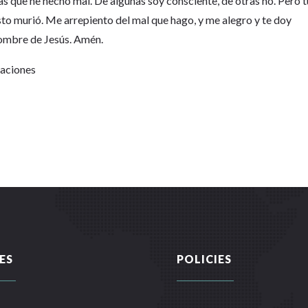
s que he hecho mal. De algunas soy consciente, de otras no. Pero t
isto murió. Me arrepiento del mal que hago, y me alegro y te doy
 nombre de Jesús. Amén.
Naciones
ES
POLICIES