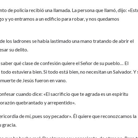
o de policía recibió una llamada. La persona que llamó, dijo: «Est
go y yo entramos a un edificio para robar, y nos quedamos
o de los ladrones se había lastimado una mano tratando de abrir el
esar su delito.
 saber qué clase de confesión quiere el Señor de su pueblo… El
odo estuviera bien. Si todo está bien, no necesitan un Salvador. Y 
a muerte de Jesús fueron en vano.
onfesar cuando dice: «El sacrificio que te agrada es un espíritu
 corazón quebrantado y arrepentido».
ericordia de mí, pues soy pecador». Él quiere que reconozcamos la
u gracia.