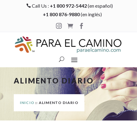
Call Us :
+1 800 972-5442
(en español)

+1 800 876-9880
(en inglés)



ALIMENTO DIARIO
INICIO
:: ALIMENTO DIARIO