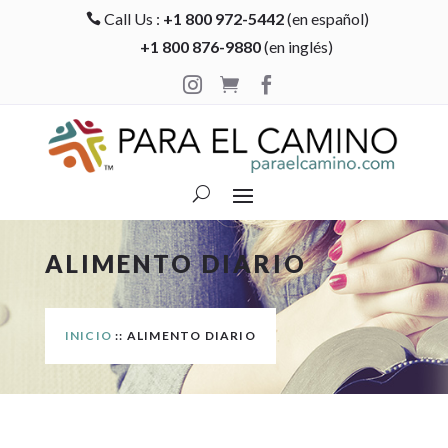
Call Us :
+1 800 972-5442
(en español)

+1 800 876-9880
(en inglés)



ALIMENTO DIARIO
INICIO
:: ALIMENTO DIARIO