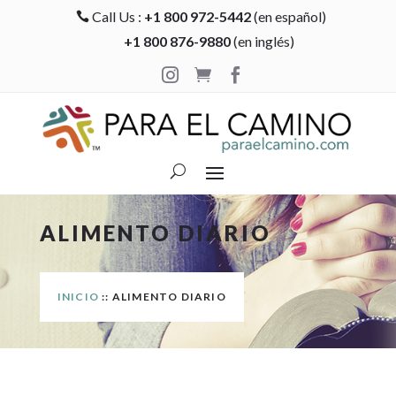
Call Us :
+1 800 972-5442
(en español)

+1 800 876-9880
(en inglés)



ALIMENTO DIARIO
INICIO
:: ALIMENTO DIARIO