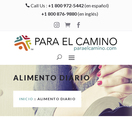
Call Us :
+1 800 972-5442
(en español)

+1 800 876-9880
(en inglés)



ALIMENTO DIARIO
INICIO
:: ALIMENTO DIARIO