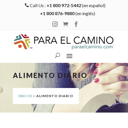
Call Us :
+1 800 972-5442
(en español)

+1 800 876-9880
(en inglés)



ALIMENTO DIARIO
INICIO
:: ALIMENTO DIARIO