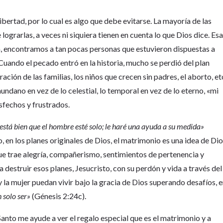
libertad, por lo cual es algo que debe evitarse. La mayoría de las
 lograrlas, a veces ni siquiera tienen en cuenta lo que Dios dice. Es
oria, encontramos a tan pocas personas que estuvieron dispuestas a
 Cuando el pecado entró en la historia, mucho se perdió del plan
ación de las familias, los niños que crecen sin padres, el aborto, et
ndano en vez de lo celestial, lo temporal en vez de lo eterno, «mi
isfechos y frustrados.
está bien que el hombre esté solo; le haré una ayuda a su medida»
to, en los planes originales de Dios, el matrimonio es una idea de Di
que trae alegría, compañerismo, sentimientos de pertenencia y
a destruir esos planes, Jesucristo, con su perdón y vida a través del
y la mujer puedan vivir bajo la gracia de Dios superando desafíos, 
 solo ser»
(Génesis 2:24c).
Santo me ayude a ver el regalo especial que es el matrimonio y a