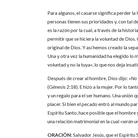
Para algunos, el casarse significa perder la 
personas tienen sus prioridades y, con tal de
es la razón por la cual, a través de la hist
permitir que se hiciera la voluntad de Dios.
original de Dios. Y así hemos creado la separ
Una y otra vez la humanidad ha elegido lo mu
voluntad y no la tuya», lo que nos deja insat
Después de crear al hombre, Dios dijo:
«No 
(Génesis 2:18). E hizo a la mujer. Por lo tan
y un regalo para el ser humano. Una unión 
placer. Si bien el pecado entró al mundo par
Espíritu Santo, hace posible que el hombre 
una relación matrimonial en la cual
«serán un
ORACIÓN:
Salvador Jesús, que el Espíritu 