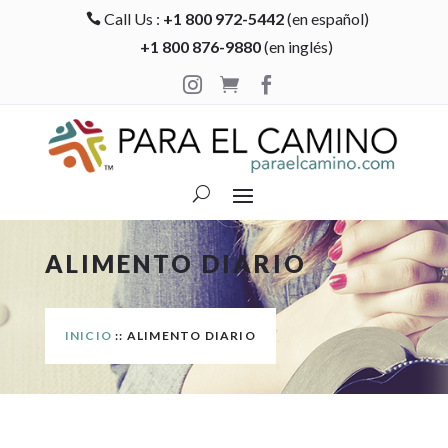
Call Us :
+1 800 972-5442
(en español)

+1 800 876-9880
(en inglés)



ALIMENTO DIARIO
INICIO
:: ALIMENTO DIARIO