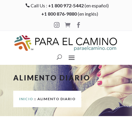
Call Us :
+1 800 972-5442
(en español)

+1 800 876-9880
(en inglés)



ALIMENTO DIARIO
INICIO
:: ALIMENTO DIARIO