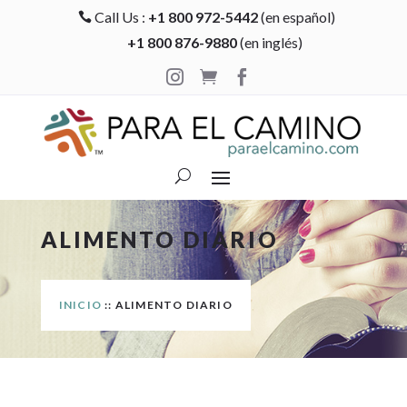
Call Us :
+1 800 972-5442
(en español)

+1 800 876-9880
(en inglés)



ALIMENTO DIARIO
INICIO
:: ALIMENTO DIARIO