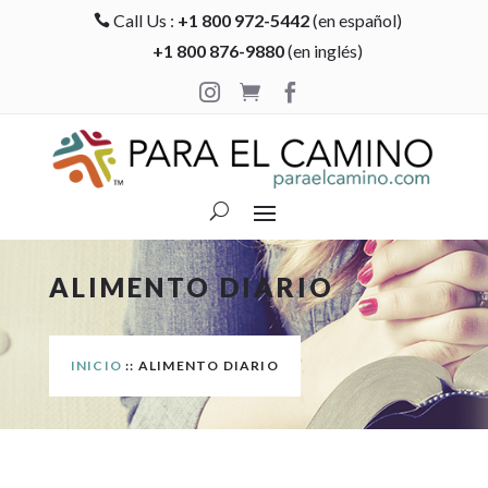
Call Us :
+1 800 972-5442
(en español)

+1 800 876-9880
(en inglés)



ALIMENTO DIARIO
INICIO
:: ALIMENTO DIARIO