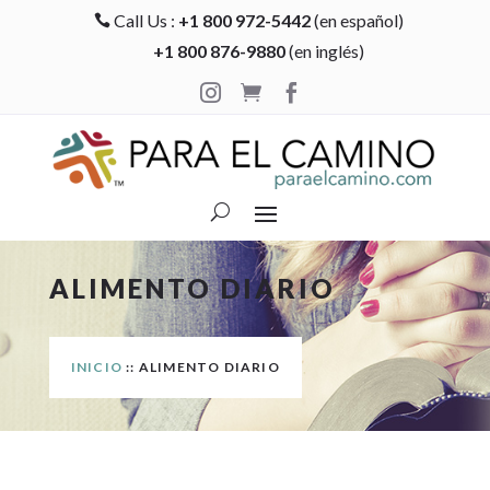
Call Us :
+1 800 972-5442
(en español)

+1 800 876-9880
(en inglés)



ALIMENTO DIARIO
INICIO
:: ALIMENTO DIARIO