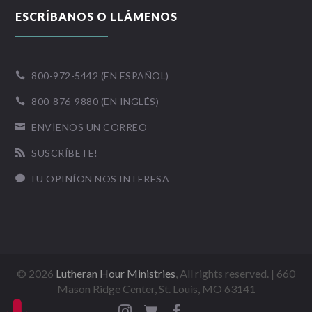
ESCRÍBANOS O LLÁMENOS
800-972-5442 (EN ESPAÑOL)

800-876-9880 (EN INGLÉS)

ENVÍENOS UN CORREO

SUSCRÍBETE!

TU OPINÍON NOS INTERESA

©
2026
Lutheran Hour Ministries
, All rights reserved. | 660
Mason Ridge Center, St. Louis, MO 63141


