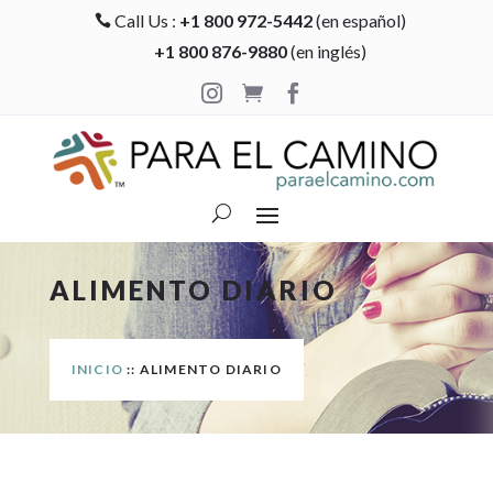
Call Us :
+1 800 972-5442
(en español)

+1 800 876-9880
(en inglés)



ALIMENTO DIARIO
INICIO
:: ALIMENTO DIARIO