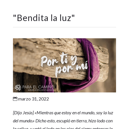
"
Bendita la luz
"
marzo 31, 2022

[Dijo Jesús] «Mientras que estoy en el mundo, soy la luz
del mundo.» Dicho esto, escupió en tierra, hizo lodo con
la saliva, y untó el lodo en los ojos del ciego; entonces le