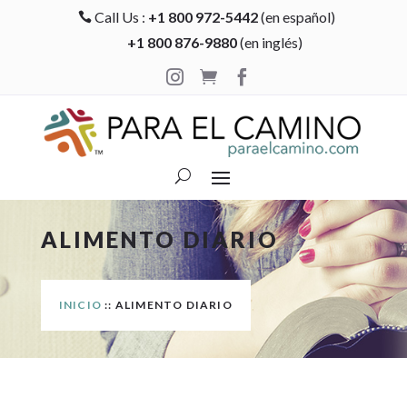
Call Us :
+1 800 972-5442
(en español)

+1 800 876-9880
(en inglés)



ALIMENTO DIARIO
INICIO
:: ALIMENTO DIARIO