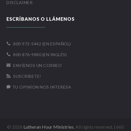
DISCLAIMER
ESCRÍBANOS O LLÁMENOS
800-972-5442 (EN ESPAÑOL)

800-876-9880 (EN INGLÉS)

ENVÍENOS UN CORREO

SUSCRÍBETE!

TU OPINÍON NOS INTERESA

©
2026
Lutheran Hour Ministries
, All rights reserved. | 660