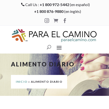
Call Us :
+1 800 972-5442
(en español)

+1 800 876-9880
(en inglés)



ALIMENTO DIARIO
INICIO
:: ALIMENTO DIARIO