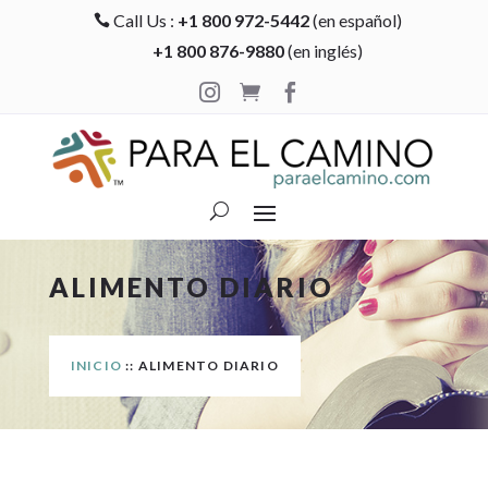
Call Us :
+1 800 972-5442
(en español)

+1 800 876-9880
(en inglés)



ALIMENTO DIARIO
INICIO
:: ALIMENTO DIARIO