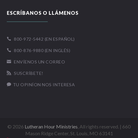
ESCRÍBANOS O LLÁMENOS
800-972-5442 (EN ESPAÑOL)

800-876-9880 (EN INGLÉS)

ENVÍENOS UN CORREO

SUSCRÍBETE!

TU OPINÍON NOS INTERESA

©
2026
Lutheran Hour Ministries
, All rights reserved. | 660
Mason Ridge Center, St. Louis, MO 63141