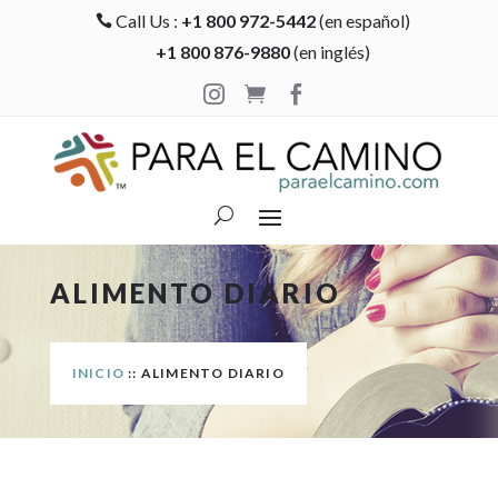
Call Us :
+1 800 972-5442
(en español)

+1 800 876-9880
(en inglés)



ALIMENTO DIARIO
INICIO
:: ALIMENTO DIARIO