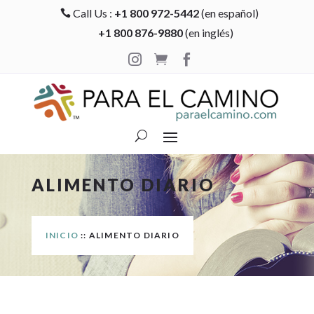
Call Us :
+1 800 972-5442
(en español)

+1 800 876-9880
(en inglés)



ALIMENTO DIARIO
INICIO
:: ALIMENTO DIARIO