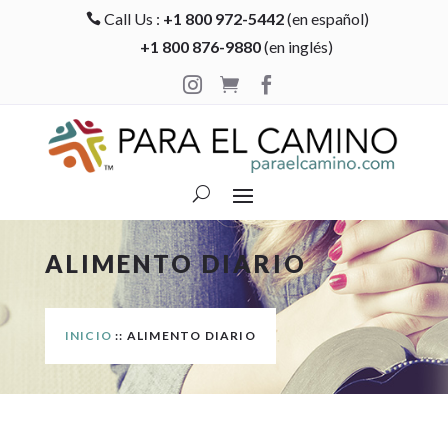
Call Us :
+1 800 972-5442
(en español)

+1 800 876-9880
(en inglés)



ALIMENTO DIARIO
INICIO
:: ALIMENTO DIARIO