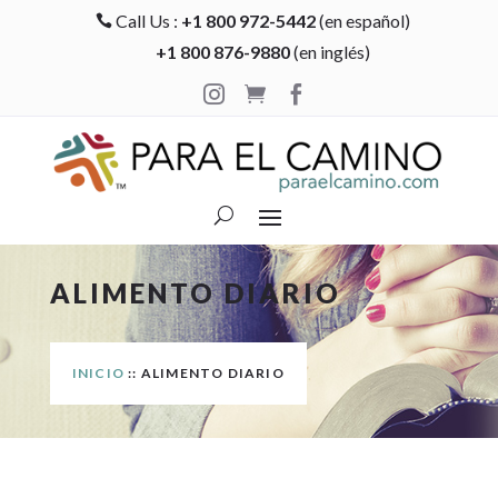
Call Us :
+1 800 972-5442
(en español)

+1 800 876-9880
(en inglés)



ALIMENTO DIARIO
INICIO
:: ALIMENTO DIARIO