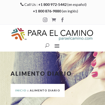
Call Us :
+1 800 972-5442
(en español)

+1 800 876-9880
(en inglés)



ALIMENTO DIARIO
INICIO
:: ALIMENTO DIARIO