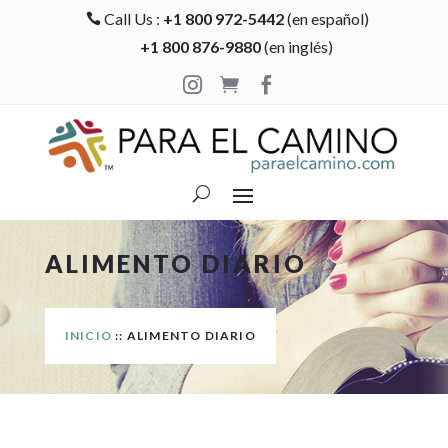
Call Us :
+1 800 972-5442
(en español)

+1 800 876-9880
(en inglés)



ALIMENTO DIARIO
INICIO
:: ALIMENTO DIARIO