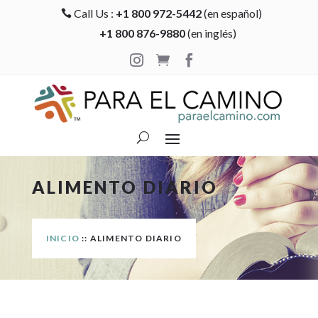
Call Us :
+1 800 972-5442
(en español)

+1 800 876-9880
(en inglés)



ALIMENTO DIARIO
INICIO
:: ALIMENTO DIARIO