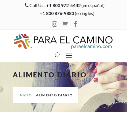
Call Us :
+1 800 972-5442
(en español)

+1 800 876-9880
(en inglés)



ALIMENTO DIARIO
INICIO
:: ALIMENTO DIARIO