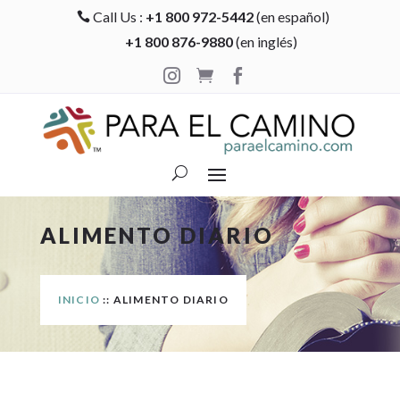
Call Us :
+1 800 972-5442
(en español)

+1 800 876-9880
(en inglés)



ALIMENTO DIARIO
INICIO
:: ALIMENTO DIARIO