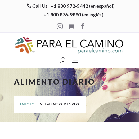
Call Us :
+1 800 972-5442
(en español)

+1 800 876-9880
(en inglés)



ALIMENTO DIARIO
INICIO
:: ALIMENTO DIARIO