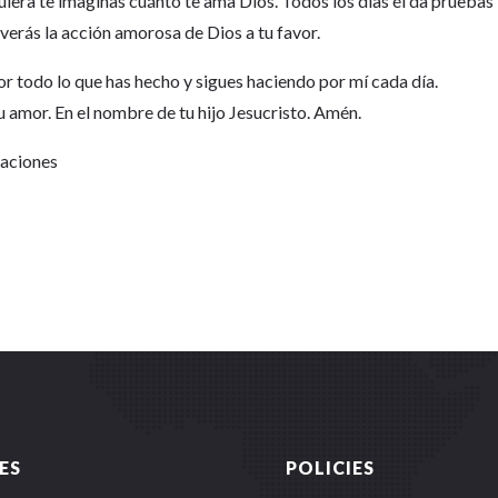
iera te imaginas cuánto te ama Dios. Todos los días él da pruebas
lí verás la acción amorosa de Dios a tu favor.
por todo lo que has hecho y sigues haciendo por mí cada día.
amor. En el nombre de tu hijo Jesucristo. Amén.
Naciones
ES
POLICIES