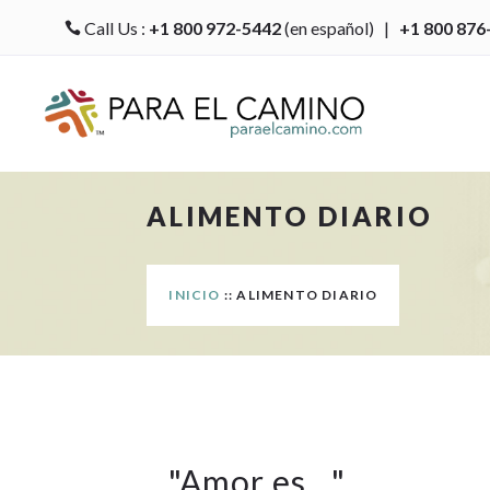
Call Us :
+1 800 972-5442
(en español) |
+1 800 876

ALIMENTO DIARIO
INICIO
:: ALIMENTO DIARIO
"
Amor es…
"