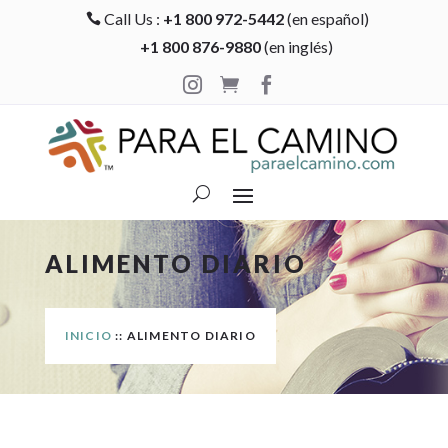
Call Us :
+1 800 972-5442
(en español)

+1 800 876-9880
(en inglés)



ALIMENTO DIARIO
INICIO
:: ALIMENTO DIARIO