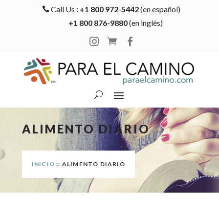
Call Us :
+1 800 972-5442
(en español)

+1 800 876-9880
(en inglés)



ALIMENTO DIARIO
INICIO
:: ALIMENTO DIARIO