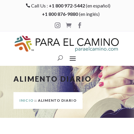
Call Us :
+1 800 972-5442
(en español)

+1 800 876-9880
(en inglés)



ALIMENTO DIARIO
INICIO
:: ALIMENTO DIARIO