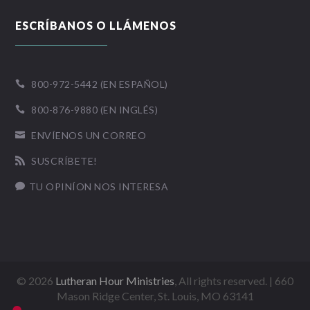
ESCRÍBANOS O LLÁMENOS
800-972-5442 (EN ESPAÑOL)

800-876-9880 (EN INGLÉS)

ENVÍENOS UN CORREO

SUSCRÍBETE!

TU OPINÍON NOS INTERESA

©
2026
Lutheran Hour Ministries
, All rights reserved. | 660
Mason Ridge Center, St. Louis, MO 63141