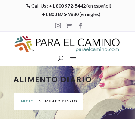
Call Us :
+1 800 972-5442
(en español)

+1 800 876-9880
(en inglés)



ALIMENTO DIARIO
INICIO
:: ALIMENTO DIARIO