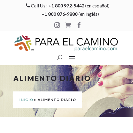
Call Us :
+1 800 972-5442
(en español)

+1 800 876-9880
(en inglés)



ALIMENTO DIARIO
INICIO
:: ALIMENTO DIARIO