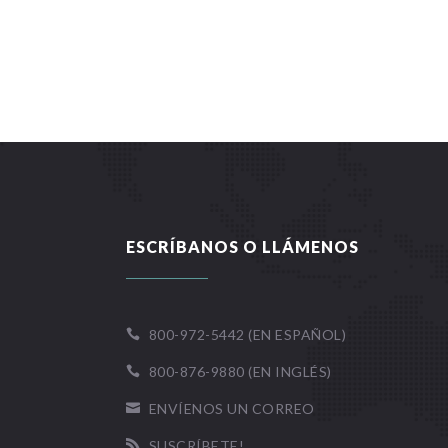
ESCRÍBANOS O LLÁMENOS
800-972-5442 (EN ESPAÑOL)

800-876-9880 (EN INGLÉS)

ENVÍENOS UN CORREO

SUSCRÍBETE!
