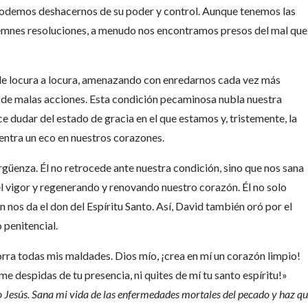
podemos deshacernos de su poder y control. Aunque tenemos las
emnes resoluciones, a menudo nos encontramos presos del mal que
de locura a locura, amenazando con enredarnos cada vez más
de malas acciones. Esta condición pecaminosa nubla nuestra
 dudar del estado de gracia en el que estamos y, tristemente, la
entra un eco en nuestros corazones.
rgüenza. Él no retrocede ante nuestra condición, sino que nos sana
 vigor y regenerando y renovando nuestro corazón. Él no solo
nos da el don del Espíritu Santo. Así, David también oró por el
 penitencial.
orra todas mis maldades. Dios mío, ¡crea en mí un corazón limpio!
me despidas de tu presencia, ni quites de mí tu santo espíritu!»
jo Jesús. Sana mi vida de las enfermedades mortales del pecado y haz q