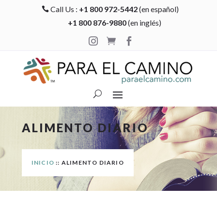
Call Us :
+1 800 972-5442
(en español)

+1 800 876-9880
(en inglés)



ALIMENTO DIARIO
INICIO
:: ALIMENTO DIARIO