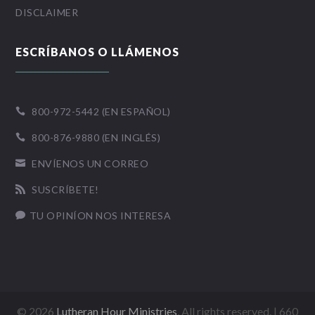
DISCLAIMER
ESCRÍBANOS O LLÁMENOS
800-972-5442 (EN ESPAÑOL)

800-876-9880 (EN INGLÉS)

ENVÍENOS UN CORREO

SUSCRÍBETE!

TU OPINÍON NOS INTERESA

©
2026
Lutheran Hour Ministries
, All rights reserved. | 660