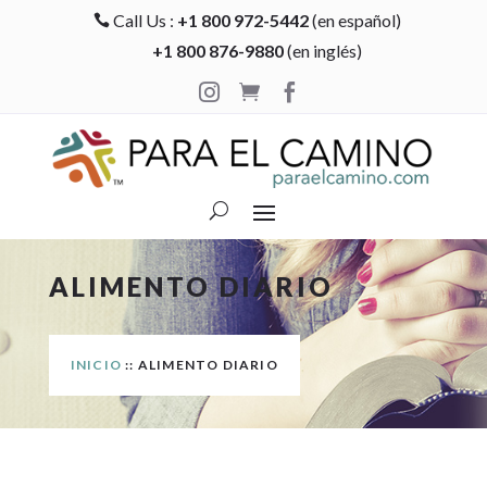
Call Us :
+1 800 972-5442
(en español)

+1 800 876-9880
(en inglés)



ALIMENTO DIARIO
INICIO
:: ALIMENTO DIARIO