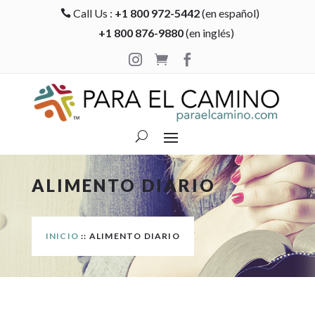
Call Us :
+1 800 972-5442
(en español)

+1 800 876-9880
(en inglés)



ALIMENTO DIARIO
INICIO
:: ALIMENTO DIARIO