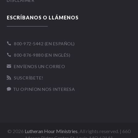
DISCLAIMER
ESCRÍBANOS O LLÁMENOS
800-972-5442 (EN ESPAÑOL)

800-876-9880 (EN INGLÉS)

ENVÍENOS UN CORREO

SUSCRÍBETE!

TU OPINÍON NOS INTERESA

©
2026
Lutheran Hour Ministries
, All rights reserved. | 660
Mason Ridge Center, St. Louis, MO 63141