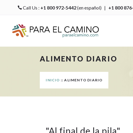
Call Us :
+1 800 972-5442
(en español) |
+1 800 876

ALIMENTO DIARIO
INICIO
:: ALIMENTO DIARIO
"
Al final de la pila
"