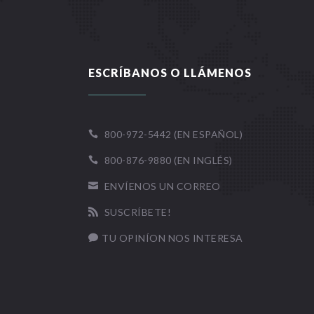
ESCRÍBANOS O LLÁMENOS
800-972-5442 (EN ESPAÑOL)

800-876-9880 (EN INGLÉS)

ENVÍENOS UN CORREO

SUSCRÍBETE!

TU OPINÍON NOS INTERESA
