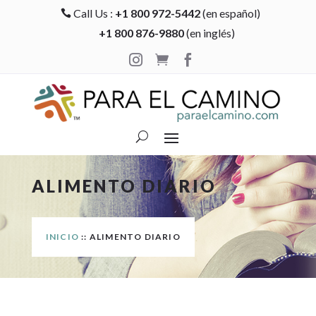
Call Us :
+1 800 972-5442
(en español)

+1 800 876-9880
(en inglés)



ALIMENTO DIARIO
INICIO
:: ALIMENTO DIARIO