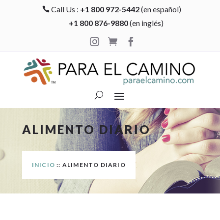
Call Us :
+1 800 972-5442
(en español)

+1 800 876-9880
(en inglés)



ALIMENTO DIARIO
INICIO
:: ALIMENTO DIARIO