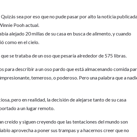
Quizás sea por eso que no pude pasar por alto la noticia publicad
Winnie Pooh actual.
bía alejado 20 millas de su casa en busca de alimento, y cuando
ó como en el cielo.
 que se trataba de un oso que pesaría alrededor de 575 libras.
s para describir a un oso pardo que está almacenando comida pa
e, impresionante, temeroso, o poderoso. Pero una palabra que a nadi
iosa, pero en realidad, la decisión de alejarse tanto de su casa
portado a un lugar remoto.
an creído y siguen creyendo que las tentaciones del mundo son
diablo aprovecha a poner sus trampas y a hacernos creer que no