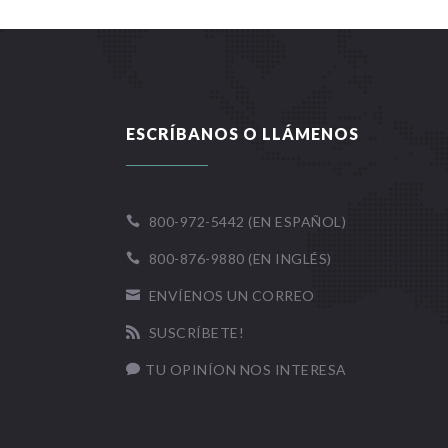
ESCRÍBANOS O LLÁMENOS
800-972-5442 (EN ESPAÑOL)

800-876-9880 (EN INGLÉS)

ENVÍENOS UN CORREO

SUSCRÍBETE!

TU OPINÍON NOS INTERESA
