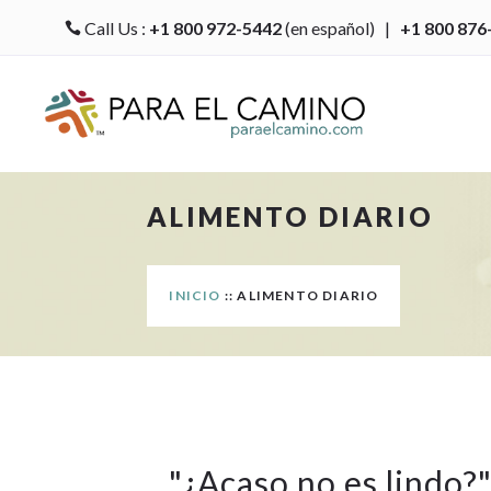
Call Us :
+1 800 972-5442
(en español) |
+1 800 876

ALIMENTO DIARIO
INICIO
:: ALIMENTO DIARIO
"
¿Acaso no es lindo?