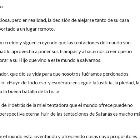
o».
iosa, pero en realidad, la decisión de alejarse tanto de su casa
portado a un lugar remoto.
an creído y siguen creyendo que las tentaciones del mundo son
diablo aprovecha a poner sus trampas y a hacernos creer que no
rar a su Hijo que vino a este mundo a salvarnos.
lvador, que dio su vida para que nosotros fuéramos perdonados,
ó: «Huye de todo eso, y esmérate en seguir la justicia, la piedad, la
ea la buena batalla de la fe…»
de ir detrás de la miel tentadora que el mundo ofrece puede no
perspectiva eterna, huir de las tentaciones de Satanás es mucho m
te el mundo está inventando y ofreciendo cosas cuyo propósito es