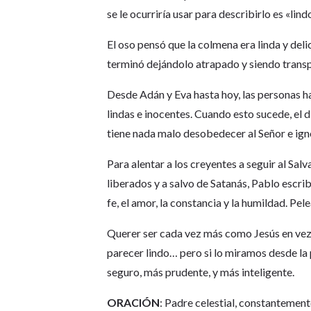
se le ocurriría usar para describirlo es «lind
El oso pensó que la colmena era linda y delic
terminó dejándolo atrapado y siendo trans
Desde Adán y Eva hasta hoy, las personas h
lindas e inocentes. Cuando esto sucede, el 
tiene nada malo desobedecer al Señor e igno
Para alentar a los creyentes a seguir al Sa
liberados y a salvo de Satanás, Pablo escribi
fe, el amor, la constancia y la humildad. Pel
Querer ser cada vez más como Jesús en vez 
parecer lindo… pero si lo miramos desde la 
seguro, más prudente, y más inteligente.
ORACIÓN
: Padre celestial, constantemen