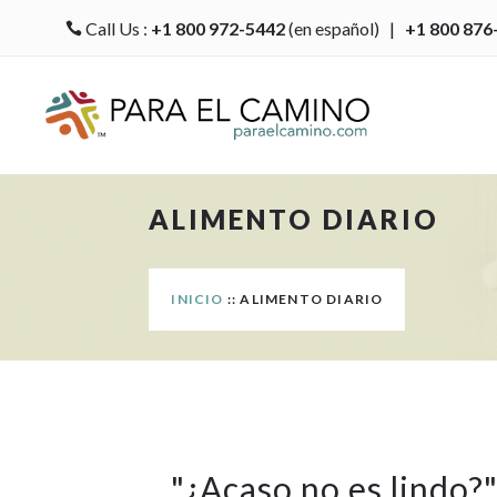
Call Us :
+1 800 972-5442
(en español) |
+1 800 876

ALIMENTO DIARIO
INICIO
:: ALIMENTO DIARIO
"
¿Acaso no es lindo?