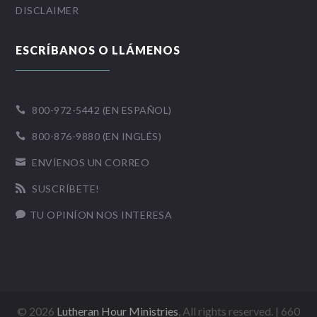
DISCLAIMER
ESCRÍBANOS O LLÁMENOS
800-972-5442 (EN ESPAÑOL)

800-876-9880 (EN INGLÉS)

ENVÍENOS UN CORREO

SUSCRÍBETE!

TU OPINÍON NOS INTERESA

©
2026
Lutheran Hour Ministries
, All rights reserved. | 660