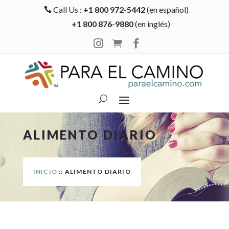
Call Us :
+1 800 972-5442
(en español)

+1 800 876-9880
(en inglés)



ALIMENTO DIARIO
INICIO
:: ALIMENTO DIARIO