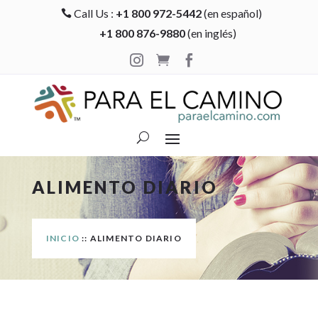
Call Us :
+1 800 972-5442
(en español)

+1 800 876-9880
(en inglés)



ALIMENTO DIARIO
INICIO
:: ALIMENTO DIARIO